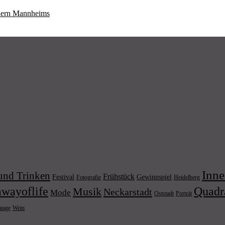
hern Mannheims
Inne
und Trinken
Frühstück
Festival
Gewinnspiel
Fotografie
Heidelberg
wayoflife
Quadr
Musik
Neckarstadt
Mode
Porträt
Oststadt
Wein
ntage