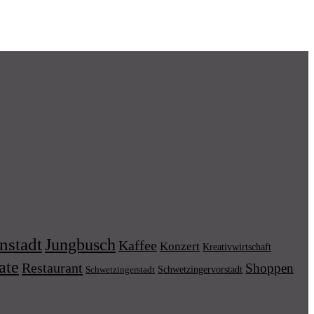
nstadt
Jungbusch
Kaffee
Konzert
Kreativwirtschaft
ate
Restaurant
Shoppen
Schwetzingervorstadt
Schwetzingerstadt