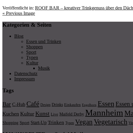
Veröffentlicht in:
ROOF BAR – kreativer Trinkgenuss über den Däc
« Previous Image
Kategorien & Seiten
Blog
Essen und Trinken
Shoppen
Sport
Typen
Kultur
Musik
Datenschutz
Impressum
Tags
Essen
Café
Essen 
Bar
C-Hub
Drinks
Einkaufen
Design
Engelhorn
Mannheim
Ma
Kunst
Kuchen
Kultur
Maifeld Derby
Live
Vegetarisch
Vegan
Trinken
Start-Up
Shopping
Sport
Typen
Vi