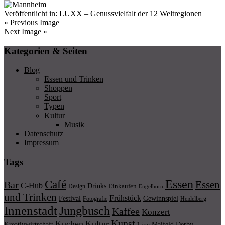
Veröffentlicht in:
LUXX – Genussvielfalt der 12 Weltregionen
« Previous Image
Next Image »
Kategorien & Seiten
Blog
Essen und Trinken
Shoppen
Sport
Typen
Kultur
Musik
Datenschutz
Impressum
Tags
Essen
Café
Essen
Bar
C-Hub
Drinks
Einkaufen
Design
Engelhorn
und Trinken
Frühstück
Festival
Gewinnspiel
Fotografie
Heidelberg
Innenstadt
Jungbusch
Kaffee
Konzert
Kunst
Kuchen
Kultur
Kreativwirtschaft
Maifeld Derby
Live