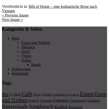
Veröffentlicht in:
Bếp of Home – eine kulinarische Reise nach
Vietnam
« Previous Image
Next Image »
Kategorien & Seiten
Blog
Essen und Trinken
Shoppen
Sport
Typen
Kultur
Musik
Datenschutz
Impressum
Tags
Essen
Café
Essen
Bar
C-Hub
Drinks
Einkaufen
Design
Engelhorn
und Trinken
Frühstück
Festival
Gewinnspiel
Fotografie
Heidelberg
Innenstadt
Jungbusch
Kaffee
Konzert