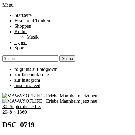
Menü
Startseite
Essen und Trinken
Shoppen
Kultur
Musik
Typen
Sport
folgt uns auf bloglovin
zur facebook seite
zur instagram
unser rss feed
30. September 2018
2048 × 1360
DSC_0719