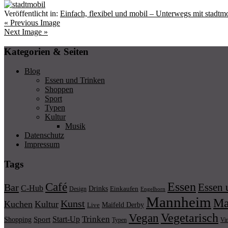
Veröffentlicht in:
Einfach, flexibel und mobil – Unterwegs mit stadt
« Previous Image
Next Image »
Kategorien & Seiten
Blog
Essen und Trinken
Shoppen
Sport
Typen
Kultur
Musik
Datenschutz
Impressum
Tags
Essen
Café
Essen 
Bar
C-Hub
Drinks
Einkaufen
Design
Engelhorn
Mannheim
Ma
Kunst
Kuchen
Kultur
Maifeld Derby
Live
Vegetarisch
Vegan
Trinken
Start-Up
Shopping
Sport
Typen
Vi