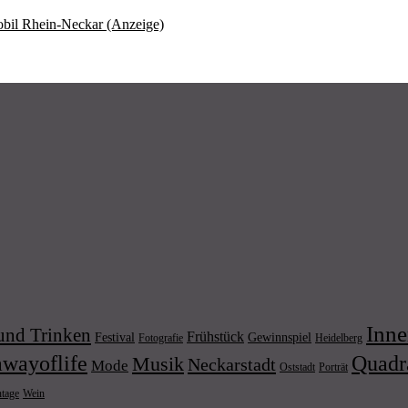
mobil Rhein-Neckar (Anzeige)
Inne
und Trinken
Frühstück
Festival
Gewinnspiel
Fotografie
Heidelberg
wayoflife
Quadr
Musik
Neckarstadt
Mode
Porträt
Oststadt
Wein
ntage