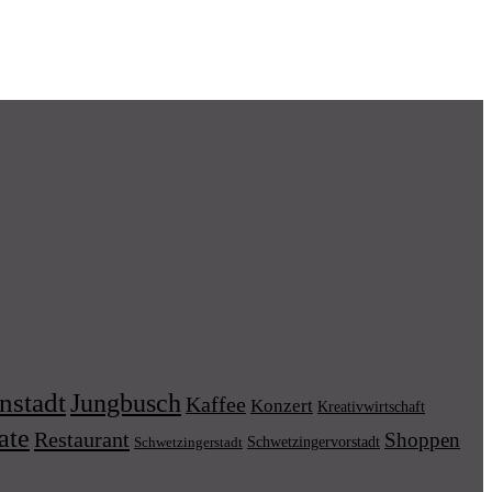
nstadt
Jungbusch
Kaffee
Konzert
Kreativwirtschaft
ate
Restaurant
Shoppen
Schwetzingervorstadt
Schwetzingerstadt