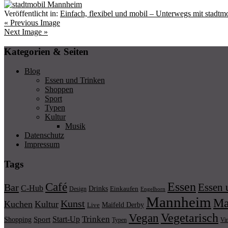
Veröffentlicht in:
Einfach, flexibel und mobil – Unterwegs mit stadt
« Previous Image
Next Image »
Kategorien & Seiten
Blog
Essen und Trinken
Shoppen
Sport
Typen
Kultur
Musik
Datenschutz
Impressum
Tags
Essen
Café
Essen 
Bar
C-Hub
Drinks
Einkaufen
Design
Engelhorn
Mannheim
Ma
Kunst
Kuchen
Kultur
Maifeld Derby
Live
Vegetarisch
Vegan
Trinken
Start-Up
Shopping
Sport
Typen
Vi