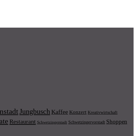
nstadt
Jungbusch
Kaffee
Konzert
Kreativwirtschaft
ate
Restaurant
Shoppen
Schwetzingervorstadt
Schwetzingerstadt