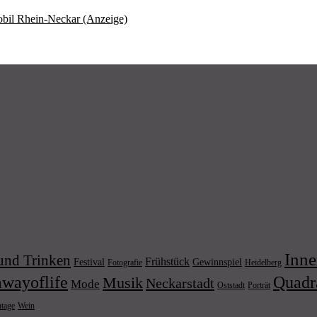
mobil Rhein-Neckar (Anzeige)
Inne
und Trinken
Frühstück
Festival
Gewinnspiel
Fotografie
Heidelberg
wayoflife
Quadr
Musik
Neckarstadt
Mode
Porträt
Oststadt
Wein
ntage