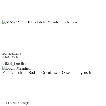
folgt uns auf bloglov
zur facebook se
zur inst
uns
27. August 2018
2048 × 1366
0033_bodhi
Veröffentlicht in:
Bodhi – Orientalische Oase im Jungbusch
« Previous Image