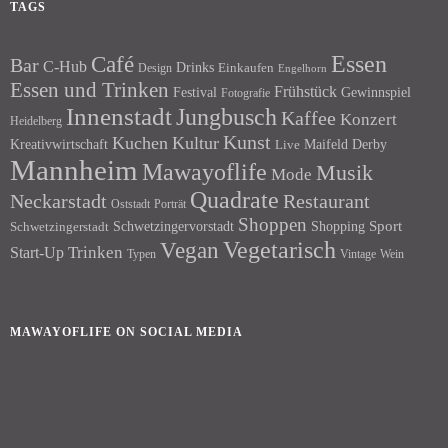
TAGS
Essen
Café
Bar
C-Hub
Drinks
Einkaufen
Design
Engelhorn
Essen und Trinken
Frühstück
Festival
Gewinnspiel
Fotografie
Innenstadt
Jungbusch
Kaffee
Konzert
Heidelberg
Kunst
Kuchen
Kultur
Kreativwirtschaft
Maifeld Derby
Live
Mannheim
Mawayoflife
Musik
Mode
Quadrate
Neckarstadt
Restaurant
Porträt
Oststadt
Shoppen
Schwetzingervorstadt
Shopping
Sport
Schwetzingerstadt
Vegetarisch
Vegan
Trinken
Start-Up
Typen
Wein
Vintage
MAWAYOFLIFE ON SOCIAL MEDIA
Facebook
Instagram