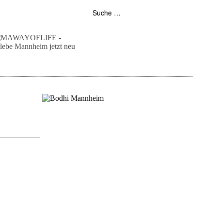
folgt uns auf bloglovin
zur facebook seite
zur instagram
unser rss feed