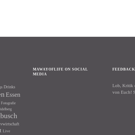
MAWAYOFLIFE ON SOCIAL
FEEDBAC
MEDIA
Lob, Kritik
Drinks
gn
Facebook
Instagram
von Euch! S
en
Essen
Fotografie
idelberg
gbusch
ivwirtschaft
t
Live