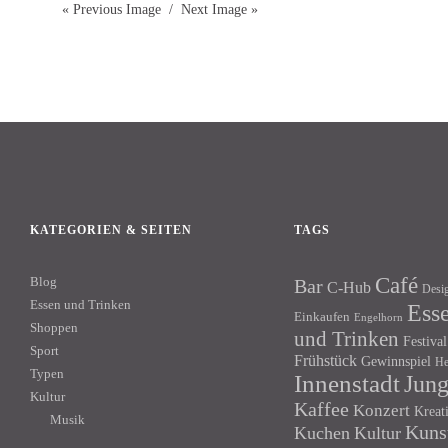
« Previous Image
Next Image »
KATEGORIEN & SEITEN
TAGS
Café
Blog
Bar
C-Hub
Desi
Essen und Trinken
Ess
Einkaufen
Engelhorn
Shoppen
und Trinken
Festival
Sport
Frühstück
Gewinnspiel
He
Typen
Innenstadt
Jun
Kultur
Kaffee
Konzert
Kreat
Musik
Kuns
Kuchen
Kultur