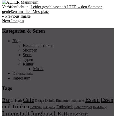
Veröffentlicht in:
Leider geschlossen: ALTER – den Sommer
genießen am alten Messplatz
« Previous Image
Next Image »
Kategorien & Seiten
Blog
Essen und Trinken
Shoppen
Sport
Typen
Kultur
Musik
Datenschutz
Impressum
Tags
Essen
Café
Essen
Bar
C-Hub
Drinks
Einkaufen
Design
Engelhorn
und Trinken
Frühstück
Festival
Gewinnspiel
Fotografie
Heidelberg
Innenstadt
Jungbusch
Kaffee
Konzert