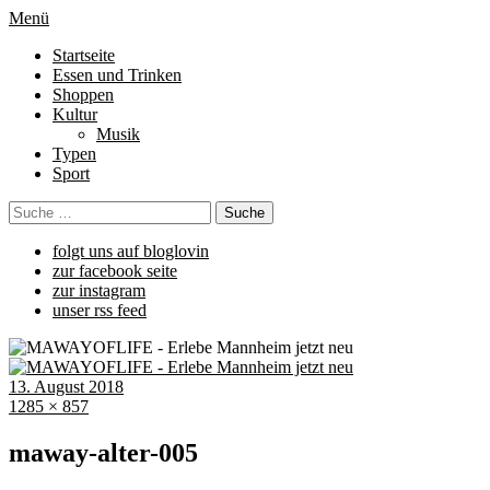
Menü
Startseite
Essen und Trinken
Shoppen
Kultur
Musik
Typen
Sport
folgt uns auf bloglovin
zur facebook seite
zur instagram
unser rss feed
13. August 2018
1285 × 857
maway-alter-005