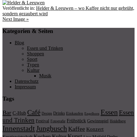
Veröffentlicht in:
Helder & Leeuwen – wo Kaffee nicht nur gebrüht,
sondern gezaubert wird
Next Image »
Kategorien & Seiten
Blog
Essen und Trinken
Shoppen
Sport
Typen
Kultur
Musik
Datenschutz
Impressum
Tags
Essen
Café
Essen
Bar
C-Hub
Drinks
Einkaufen
Design
Engelhorn
und Trinken
Frühstück
Festival
Gewinnspiel
Fotografie
Heidelberg
Innenstadt
Jungbusch
Kaffee
Konzert
Kunst
Kuchen
Kultur
Kreativwirtschaft
Maifeld Derby
Live