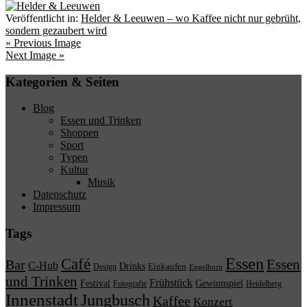
Veröffentlicht in:
Helder & Leeuwen – wo Kaffee nicht nur gebrüht,
sondern gezaubert wird
« Previous Image
Next Image »
Kategorien & Seiten
Blog
Essen und Trinken
Shoppen
Sport
Typen
Kultur
Musik
Datenschutz
Impressum
Tags
Essen
Café
Essen
Bar
C-Hub
Drinks
Einkaufen
Design
Engelhorn
und Trinken
Frühstück
Festival
Gewinnspiel
Fotografie
Heidelberg
Innenstadt
Jungbusch
Kaffee
Konzert