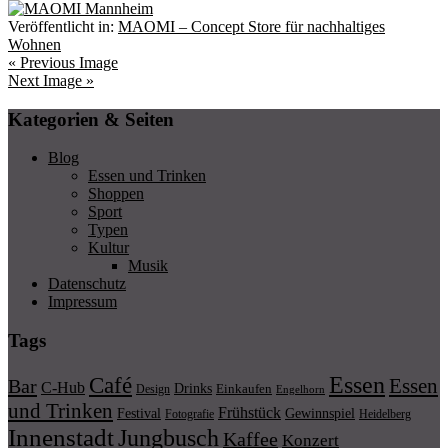
Veröffentlicht in:
MAOMI – Concept Store für nachhaltiges
Wohnen
« Previous Image
Next Image »
Kategorien & Seiten
Blog
Essen und Trinken
Shoppen
Sport
Typen
Kultur
Musik
Datenschutz
Impressum
Tags
Essen
Café
Essen
Bar
C-Hub
Drinks
Einkaufen
Design
Engelhorn
und Trinken
Frühstück
Festival
Gewinnspiel
Fotografie
Heidelberg
Innenstadt
Jungbusch
Kaffee
Konzert