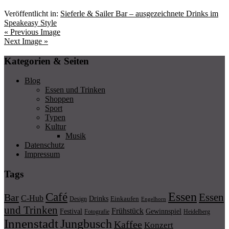
Veröffentlicht in:
Sieferle & Sailer Bar – ausgezeichnete Drinks im
Speakeasy Style
« Previous Image
Next Image »
Kategorien & Seiten
Blog
Essen und Trinken
Shoppen
Sport
Typen
Kultur
Musik
Datenschutz
Impressum
Tags
Essen
Café
Essen
Bar
C-Hub
Drinks
Einkaufen
Design
Engelhorn
und Trinken
Frühstück
Festival
Gewinnspiel
Fotografie
Heidelberg
Innenstadt
Jungbusch
Kaffee
Konzert