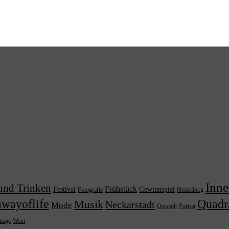
Inne
und Trinken
Frühstück
Festival
Gewinnspiel
Fotografie
Heidelberg
wayoflife
Quadr
Musik
Neckarstadt
Mode
Porträt
Oststadt
Wein
ntage