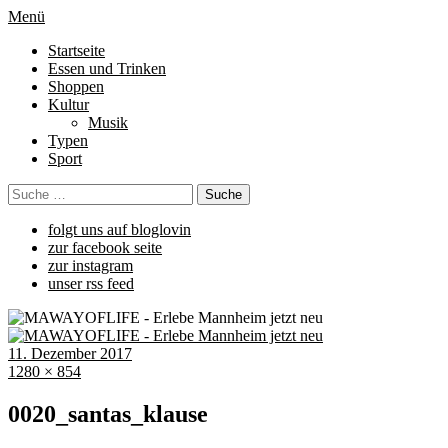
Menü
Startseite
Essen und Trinken
Shoppen
Kultur
Musik
Typen
Sport
folgt uns auf bloglovin
zur facebook seite
zur instagram
unser rss feed
11. Dezember 2017
1280 × 854
0020_santas_klause