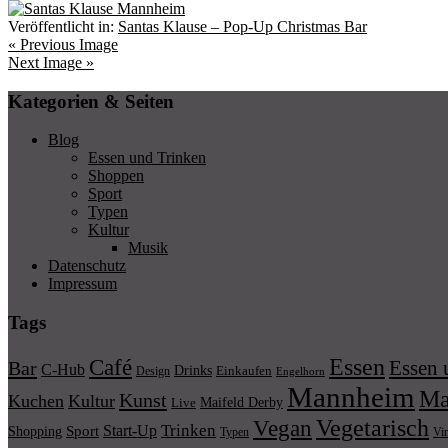
Veröffentlicht in:
Santas Klause – Pop-Up Christmas Bar
« Previous Image
Next Image »
Kategorien & Seiten
Blog
Essen und Trinken
Shoppen
Sport
Typen
Kultur
Musik
Datenschutz
Impressum
Tags
Essen
Café
Essen 
Bar
C-Hub
Drinks
Einkaufen
Design
Engelhorn
Mannheim
Ma
Kunst
Kuchen
Kultur
Maifeld Derby
Live
Vegetarisch
Vegan
Trinken
Start-Up
Shopping
Sport
Typen
Vi