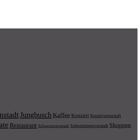
nstadt
Jungbusch
Kaffee
Konzert
Kreativwirtschaft
ate
Restaurant
Shoppen
Schwetzingervorstadt
Schwetzingerstadt