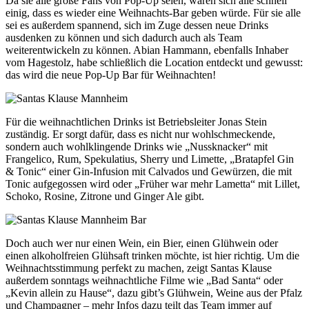
Da sie alle große Fans von Pop-Up seien, waren sich alle schnell
einig, dass es wieder eine Weihnachts-Bar geben würde. Für sie alle
sei es außerdem spannend, sich im Zuge dessen neue Drinks
ausdenken zu können und sich dadurch auch als Team
weiterentwickeln zu können. Abian Hammann, ebenfalls Inhaber
vom Hagestolz, habe schließlich die Location entdeckt und gewusst:
das wird die neue Pop-Up Bar für Weihnachten!
Für die weihnachtlichen Drinks ist Betriebsleiter Jonas Stein
zuständig. Er sorgt dafür, dass es nicht nur wohlschmeckende,
sondern auch wohlklingende Drinks wie „Nussknacker“ mit
Frangelico, Rum, Spekulatius, Sherry und Limette, „Bratapfel Gin
& Tonic“ einer Gin-Infusion mit Calvados und Gewürzen, die mit
Tonic aufgegossen wird oder „Früher war mehr Lametta“ mit Lillet,
Schoko, Rosine, Zitrone und Ginger Ale gibt.
Doch auch wer nur einen Wein, ein Bier, einen Glühwein oder
einen alkoholfreien Glühsaft trinken möchte, ist hier richtig. Um die
Weihnachtsstimmung perfekt zu machen, zeigt Santas Klause
außerdem sonntags weihnachtliche Filme wie „Bad Santa“ oder
„Kevin allein zu Hause“, dazu gibt’s Glühwein, Weine aus der Pfalz
und Champagner – mehr Infos dazu teilt das Team immer auf