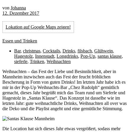
von
Johanna
12. Dezember 2017
Lokation auf Google Maps zeigen!
Essen und Trinken
Bar
,
christmas
,
Cocktails
,
Drinks
,
filsbach
,
Glühwein
,
Hagestolz
,
Innenstadt
,
Longdrinks
,
Pop-Up
,
santas klause
,
sieferle
,
Trinken
,
Weihnachten
W
eihnachten – das Fest der Liebe und Besinnlichkeit, aber in
Mannheim inzwischen auch das Fest der feucht fröhlichen
Bescherung in Form von guten Drinks! Im letzten Jahr habe ich es
mir in der Pop-Up Weihnachts-Bar „Chez Rudolph“ gemütlich
gemacht, dieses Jahr begrüßt mich das Team rund um Sieferle und
Hagestolz in „Santas Klause“. Das Konzept ist dasselbe wie im
letzten Jahr: gute weihnachtliche Drinks, Weihnachten all over was
die Deko und die Playlist angeht und eine gemütliche Stimmung.
Die Location hat sich dieses Jahr etwas vergrößert, sodass mehr