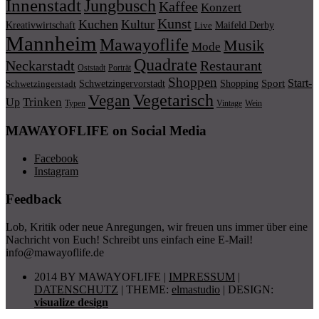
Innenstadt
Jungbusch
Kaffee
Konzert
Kunst
Kuchen
Kultur
Kreativwirtschaft
Maifeld Derby
Live
Mannheim
Mawayoflife
Musik
Mode
Quadrate
Neckarstadt
Restaurant
Porträt
Oststadt
Shoppen
Start-
Schwetzingervorstadt
Shopping
Sport
Schwetzingerstadt
Vegetarisch
Vegan
Trinken
Up
Typen
Wein
Vintage
MAWAYOFLIFE on Social Media
Facebook
Instagram
Feedback
Lob, Kritik oder neue Anregungen, wir freuen uns immer über eine
Nachricht von Euch! Schreibt uns einfach eine E-Mail!
info@mawayoflife.de
2014 BY MAWAYOFLIFE
|
IMPRESSUM
|
DATENSCHUTZ
|
THEME:
elmastudio
| DESIGN:
visualize design