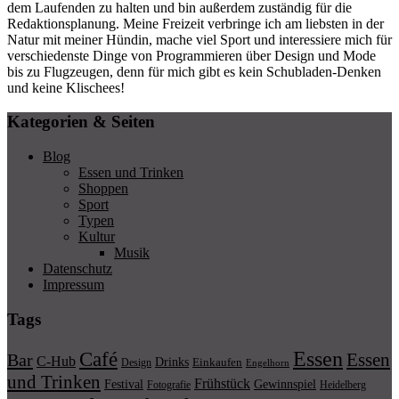
dem Laufenden zu halten und bin außerdem zuständig für die
Redaktionsplanung. Meine Freizeit verbringe ich am liebsten in der
Natur mit meiner Hündin, mache viel Sport und interessiere mich für
verschiedenste Dinge von Programmieren über Design und Mode
bis zu Flugzeugen, denn für mich gibt es kein Schubladen-Denken
und keine Klischees!
Kategorien & Seiten
Blog
Essen und Trinken
Shoppen
Sport
Typen
Kultur
Musik
Datenschutz
Impressum
Tags
Essen
Café
Essen
Bar
C-Hub
Drinks
Einkaufen
Design
Engelhorn
und Trinken
Frühstück
Festival
Gewinnspiel
Fotografie
Heidelberg