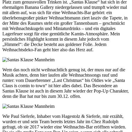
Platz zum genussvollen Trinken ist. „Santas Klause“ hat sich in der
ehemaligen Banana Gallery niedergelassen und trumpft wieder mal
mit allem auf, was sich für eine Weihnachts-Bar gehört: ein
überlebensgroßer pinker Weihnachtsmann ziert lasziv die Tapete, in
der Mitte des Raumes steht ein großer Tannenbaum – geschmückt
mit Weihnachtskugeln und Miniaturdrinks – und ein digitales
Lagerfeuer sorgt für eine gemütliche Kamin-Atmosphäre. Mein
persönliches Highlight kommt in diesem Jahr jedoch vom
„Himmel“: die Decke besteht aus goldener Folie. Jedem
Weihnachtsdeko-Fan geht hier also das Herz auf.
Wem das noch nicht weihnachtlich genug ist, der muss nur auf die
Musik achten, denn hier laufen alle Weihnachtssongs rauf und
runter: vom Dauerbrenner „Last Christmas“ bis Oldies wie „Santa
Claus is comin to town“ ist hier alles dabei. Das Besondere an
Santas Klause ist auch in diesem Jahr wieder der Pop-Up Charakter,
denn die Bar hat nur bis zum 30.12. offen.
Wie Paul Sieferle, Inhaber vom Hagestolz & Sieferle, mir erzählt,
wurden er und sein Team bereits letztes Jahr im Chez Rudolph
gefragt, ob sie 2017 wieder eine Weihnachts-Bar eröffnen würden.