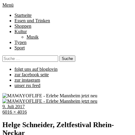
Menü
Startseite
Essen und Trinken
Shoppen
Kultur
Musik
Typen
Sport
folgt uns auf bloglovin
zur facebook seite
zur instagram
unser rss feed
9. Juli 2017
6016 × 4016
Helge Schneider, Zeltfestival Rhein-
Neckar