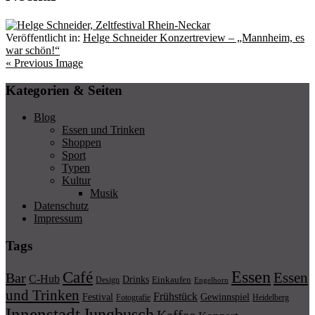
Veröffentlicht in:
Helge Schneider Konzertreview – „Mannheim, es
war schön!“
« Previous Image
Kategorien & Seiten
Blog
Essen und Trinken
Shoppen
Sport
Typen
Kultur
Musik
Datenschutz
Impressum
Tags
Essen
Café
Essen
Bar
C-Hub
Drinks
Einkaufen
Design
Engelhorn
und Trinken
Frühstück
Festival
Gewinnspiel
Fotografie
Heidelberg
Innenstadt
Jungbusch
Kaffee