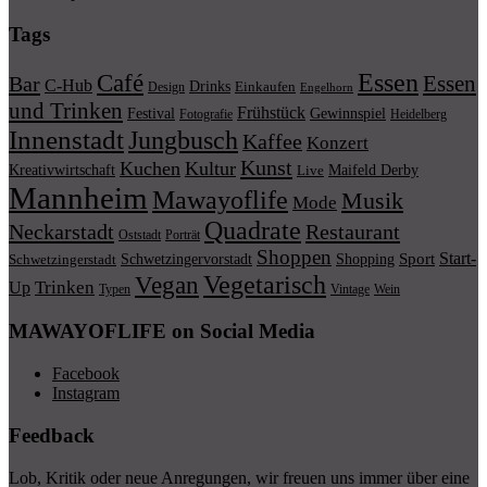
Tags
Essen
Café
Essen
Bar
C-Hub
Drinks
Einkaufen
Design
Engelhorn
und Trinken
Frühstück
Festival
Gewinnspiel
Fotografie
Heidelberg
Innenstadt
Jungbusch
Kaffee
Konzert
Kunst
Kuchen
Kultur
Kreativwirtschaft
Maifeld Derby
Live
Mannheim
Mawayoflife
Musik
Mode
Quadrate
Neckarstadt
Restaurant
Porträt
Oststadt
Shoppen
Start-
Schwetzingervorstadt
Shopping
Sport
Schwetzingerstadt
Vegetarisch
Vegan
Trinken
Up
Typen
Wein
Vintage
MAWAYOFLIFE on Social Media
Facebook
Instagram
Feedback
Lob, Kritik oder neue Anregungen, wir freuen uns immer über eine