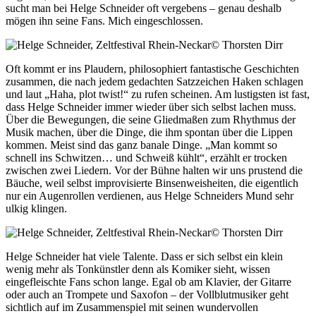
sucht man bei Helge Schneider oft vergebens – genau deshalb
mögen ihn seine Fans. Mich eingeschlossen.
© Thorsten Dirr
Oft kommt er ins Plaudern, philosophiert fantastische Geschichten
zusammen, die nach jedem gedachten Satzzeichen Haken schlagen
und laut „Haha, plot twist!“ zu rufen scheinen. Am lustigsten ist fast,
dass Helge Schneider immer wieder über sich selbst lachen muss.
Über die Bewegungen, die seine Gliedmaßen zum Rhythmus der
Musik machen, über die Dinge, die ihm spontan über die Lippen
kommen. Meist sind das ganz banale Dinge. „Man kommt so
schnell ins Schwitzen… und Schweiß kühlt“, erzählt er trocken
zwischen zwei Liedern. Vor der Bühne halten wir uns prustend die
Bäuche, weil selbst improvisierte Binsenweisheiten, die eigentlich
nur ein Augenrollen verdienen, aus Helge Schneiders Mund sehr
ulkig klingen.
© Thorsten Dirr
Helge Schneider hat viele Talente. Dass er sich selbst ein klein
wenig mehr als Tonkünstler denn als Komiker sieht, wissen
eingefleischte Fans schon lange. Egal ob am Klavier, der Gitarre
oder auch an Trompete und Saxofon – der Vollblutmusiker geht
sichtlich auf im Zusammenspiel mit seinen wundervollen