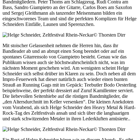
Bandmitgliedern. Peter Thoms am Schlagzeug, Rudi Contra am
Bass, Sandro Giampietro an der Gitarre, Carlos Boes am Saxofon
und Sergej Gleithmann als tanzender Meisenmann bilden ein
eingeschworenes Team und sind die perfekten Komplizen für Helge
Schneiders Einfälle, Launen und Sperenzchen.
© Thorsten Dirr
Mit stoischer Gelassenheit nehmen die Herren hin, dass ihr
Bandleader ab und an abrupt einen Song beendet oder auf ein
spontanes Gitarrensolo von Giampietro besteht. Genau wie das
Publikum wissen auch sie höchstwahrscheinlich nicht, was im
nächsten Moment geschehen wird. Am wenigsten scheint Helge
Schneider sich selbst drüber im Klaren zu sein. Doch neben all dem
Impro-Feuerwerk hat dieser natürlich auch wieder einen bunten
Strauß an Running Gags mit im Gepäck: Teebutler Bodo Oesterling
beispielsweise, der perfekt dressiert auf Zuruf Kamillentee serviert.
Die liebevollen Seitenhiebe auf die rüstigen Bandmitglieder, die
„den Altersdurchnitt im Keller versenken“. Die kleinen Anekdoten
vom Vorabend, als sich Helge Schneider den Heavy Metal & Hard-
Rock-Tag des Zeltfestivals ansah und sich über die langhaarigen
und stark schwitzenden Metaler in ihren Lederkluften amüsierte..
© Thorsten Dirr
Ein Best of Helge Schneider hören wir an diesem Abend: „Es gibt