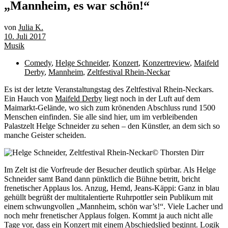
„Mannheim, es war schön!“
von
Julia K.
10. Juli 2017
Musik
Comedy
,
Helge Schneider
,
Konzert
,
Konzertreview
,
Maifeld
Derby
,
Mannheim
,
Zeltfestival Rhein-Neckar
E
s ist der letzte Veranstaltungstag des Zeltfestival Rhein-Neckars.
Ein Hauch von
Maifeld Derby
liegt noch in der Luft auf dem
Maimarkt-Gelände, wo sich zum krönenden Abschluss rund 1500
Menschen einfinden. Sie alle sind hier, um im verbleibenden
Palastzelt Helge Schneider zu sehen – den Künstler, an dem sich so
manche Geister scheiden.
© Thorsten Dirr
Im Zelt ist die Vorfreude der Besucher deutlich spürbar. Als Helge
Schneider samt Band dann pünktlich die Bühne betritt, bricht
frenetischer Applaus los. Anzug, Hemd, Jeans-Käppi: Ganz in blau
gehüllt begrüßt der multitalentierte Ruhrpottler sein Publikum mit
einem schwungvollen „Mannheim, schön war’s!“. Viele Lacher und
noch mehr frenetischer Applaus folgen. Kommt ja auch nicht alle
Tage vor, dass ein Konzert mit einem Abschiedslied beginnt. Logik