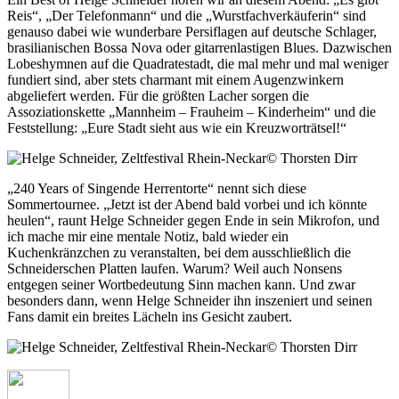
Reis“, „Der Telefonmann“ und die „Wurstfachverkäuferin“ sind
genauso dabei wie wunderbare Persiflagen auf deutsche Schlager,
brasilianischen Bossa Nova oder gitarrenlastigen Blues. Dazwischen
Lobeshymnen auf die Quadratestadt, die mal mehr und mal weniger
fundiert sind, aber stets charmant mit einem Augenzwinkern
abgeliefert werden. Für die größten Lacher sorgen die
Assoziationskette „Mannheim – Frauheim – Kinderheim“ und die
Feststellung: „Eure Stadt sieht aus wie ein Kreuzworträtsel!“
© Thorsten Dirr
„240 Years of Singende Herrentorte“ nennt sich diese
Sommertournee. „Jetzt ist der Abend bald vorbei und ich könnte
heulen“, raunt Helge Schneider gegen Ende in sein Mikrofon, und
ich mache mir eine mentale Notiz, bald wieder ein
Kuchenkränzchen zu veranstalten, bei dem ausschließlich die
Schneiderschen Platten laufen. Warum? Weil auch Nonsens
entgegen seiner Wortbedeutung Sinn machen kann. Und zwar
besonders dann, wenn Helge Schneider ihn inszeniert und seinen
Fans damit ein breites Lächeln ins Gesicht zaubert.
© Thorsten Dirr