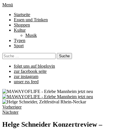
Menü
Startseite
Essen und Trinken
Shoppen
Kultur
Musik
Typen
Sport
folgt uns auf bloglovin
zur facebook seite
zur instagram
unser rss feed
Vorheriger
Nächster
Helge Schneider Konzertreview –