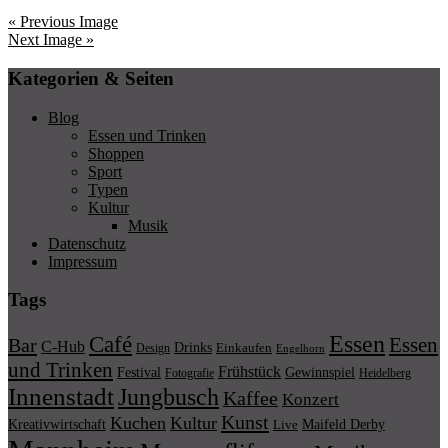
« Previous Image
Next Image »
Kategorien & Seiten
Blog
Essen und Trinken
Shoppen
Sport
Typen
Kultur
Musik
Datenschutz
Impressum
Tags
Essen
Café
Essen
Bar
C-Hub
Drinks
Einkaufen
Design
Engelhorn
und Trinken
Frühstück
Festival
Gewinnspiel
Fotografie
Heidelberg
Innenstadt
Jungbusch
Kaffee
Konzert
Kunst
Kuchen
Kultur
Kreativwirtschaft
Maifeld Derby
Live