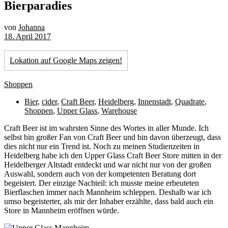
Bierparadies
von
Johanna
18. April 2017
Lokation auf Google Maps zeigen!
Shoppen
Bier
,
cider
,
Craft Beer
,
Heidelberg
,
Innenstadt
,
Quadrate
,
Shoppen
,
Upper Glass
,
Warehouse
C
raft Beer ist im wahrsten Sinne des Wortes in aller Munde. Ich
selbst bin großer Fan von Craft Beer und bin davon überzeugt, dass
dies nicht nur ein Trend ist. Noch zu meinen Studienzeiten in
Heidelberg habe ich den Upper Glass Craft Beer Store mitten in der
Heidelberger Altstadt entdeckt und war nicht nur von der großen
Auswahl, sondern auch von der kompetenten Beratung dort
begeistert. Der einzige Nachteil: ich musste meine erbeuteten
Bierflaschen immer nach Mannheim schleppen. Deshalb war ich
umso begeisterter, als mir der Inhaber erzählte, dass bald auch ein
Store in Mannheim eröffnen würde.