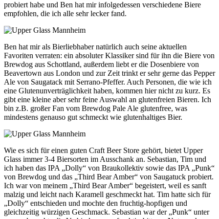
probiert habe und Ben hat mir infolgedessen verschiedene Biere
empfohlen, die ich alle sehr lecker fand.
Ben hat mir als Bierliebhaber natürlich auch seine aktuellen
Favoriten verraten: ein absoluter Klassiker sind für ihn die Biere von
Brewdog aus Schottland, außerdem liebt er die Dosenbiere von
Beavertown aus London und zur Zeit trinkt er sehr gerne das Pepper
Ale von Saugatack mit Serrano-Pfeffer. Auch Personen, die wie ich
eine Glutenunverträglichkeit haben, kommen hier nicht zu kurz. Es
gibt eine kleine aber sehr feine Auswahl an glutenfreien Bieren. Ich
bin z.B. großer Fan vom Brewdog Pale Ale glutenfree, was
mindestens genauso gut schmeckt wie glutenhaltiges Bier.
Wie es sich für einen guten Craft Beer Store gehört, bietet Upper
Glass immer 3-4 Biersorten im Ausschank an. Sebastian, Tim und
ich haben das IPA „Dolly“ von Braukollektiv sowie das IPA „Punk“
von Brewdog und das „Third Bear Amber“ von Saugatuck probiert.
Ich war von meinem „Third Bear Amber“ begeistert, weil es sanft
malzig und leicht nach Karamell geschmeckt hat. Tim hatte sich für
„Dolly“ entschieden und mochte den fruchtig-hopfigen und
gleichzeitig würzigen Geschmack. Sebastian war der „Punk“ unter