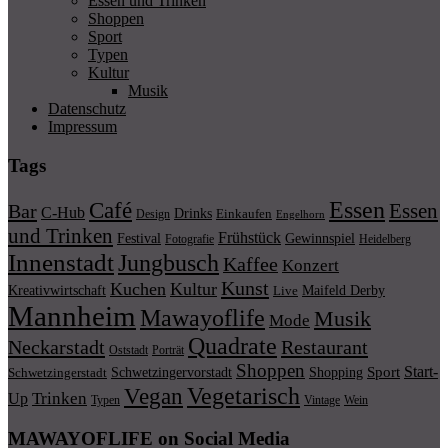
Essen und Trinken
Shoppen
Sport
Typen
Kultur
Musik
Datenschutz
Impressum
Tags
Essen
Café
Essen
Bar
C-Hub
Drinks
Einkaufen
Design
Engelhorn
und Trinken
Frühstück
Festival
Gewinnspiel
Fotografie
Heidelberg
Innenstadt
Jungbusch
Kaffee
Konzert
Kunst
Kuchen
Kultur
Kreativwirtschaft
Maifeld Derby
Live
Mannheim
Mawayoflife
Musik
Mode
Quadrate
Neckarstadt
Restaurant
Porträt
Oststadt
Shoppen
Start-
Schwetzingervorstadt
Shopping
Sport
Schwetzingerstadt
Vegetarisch
Vegan
Trinken
Up
Typen
Wein
Vintage
MAWAYOFLIFE on Social Media