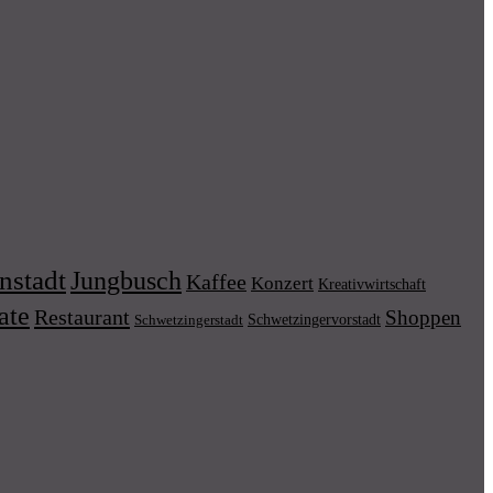
nstadt
Jungbusch
Kaffee
Konzert
Kreativwirtschaft
ate
Restaurant
Shoppen
Schwetzingervorstadt
Schwetzingerstadt