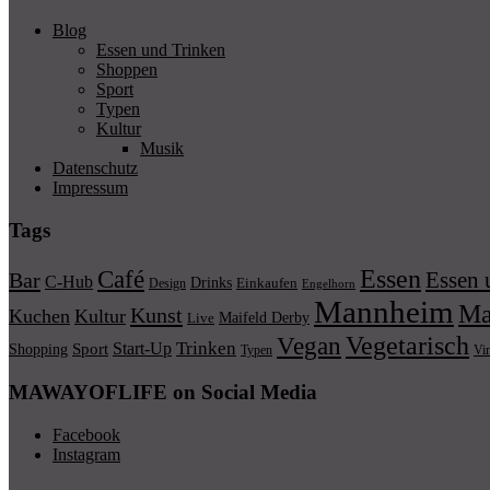
Blog
Essen und Trinken
Shoppen
Sport
Typen
Kultur
Musik
Datenschutz
Impressum
Tags
Essen
Café
Essen 
Bar
C-Hub
Drinks
Einkaufen
Design
Engelhorn
Mannheim
Ma
Kunst
Kuchen
Kultur
Maifeld Derby
Live
Vegetarisch
Vegan
Trinken
Start-Up
Shopping
Sport
Typen
Vi
MAWAYOFLIFE on Social Media
Facebook
Instagram