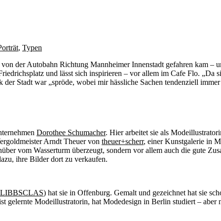
Porträt
,
Typen
 von der Autobahn Richtung Mannheimer Innenstadt gefahren kam – und 
 Friedrichsplatz und lässt sich inspirieren – vor allem im Cafe Flo. „D
k der Stadt war „spröde, wobei mir hässliche Sachen tendenziell immer b
unternehmen
Dorothee Schumacher
. Hier arbeitet sie als Modeillustrato
Vergoldmeister Arndt Theuer von
theuer+scherr
, einer Kunstgalerie in 
egenüber vom Wasserturm überzeugt, sondern vor allem auch die gute Z
dazu, ihre Bilder dort zu verkaufen.
LIBBSCLAS
) hat sie in Offenburg. Gemalt und gezeichnet hat sie sc
t ist gelernte Modeillustratorin, hat Modedesign in Berlin studiert – abe