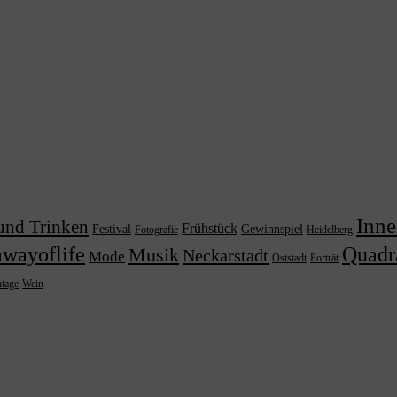
Inne
und Trinken
Frühstück
Festival
Gewinnspiel
Fotografie
Heidelberg
wayoflife
Quadr
Musik
Neckarstadt
Mode
Porträt
Oststadt
Wein
ntage