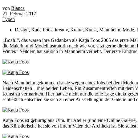
von
Bianca
21. Februar 2017
Typen
Design
,
Katja Foos
,
kreativ
,
Kultur
,
Kunst
,
Mannheim
,
Mode
,
„B
oah!“, das waren ihre Gedanken als Katja Foos 2005 das erste Mal
die Malerin und Modeillustratorin nach wie vor, sitzt gerne direkt am
Winter.“ Seitdem hat sie sich in Mannheim verliebt. Der erste Eindruc
Nach Mannheim gekommen ist sie wegen eines Jobs bei dem Mode
Leidenschaften – ihre beiden Leben. Ein Zusammentreffen mit dem 
Kunst zu vermarkten. Hier hat sie nicht nur die tolle Lage direkt g
schließlich entschied sie sich zu einer Ausstellung in der Galerie und 
Katja Foos ist gebürtig aus Ulm. Ihr Atelier (und eine Online Galerie,
das Künstlerische hat sie von ihrem Vater, der Architekt ist. Sie selbs