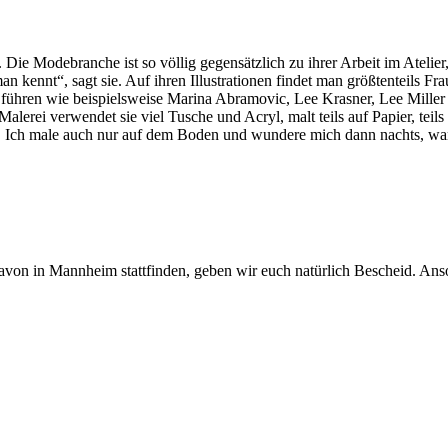
t. Die Modebranche ist so völlig gegensätzlich zu ihrer Arbeit im Ateli
an kennt“, sagt sie. Auf ihren Illustrationen findet man größtenteils F
 führen wie beispielsweise Marina Abramovic, Lee Krasner, Lee Miller 
alerei verwendet sie viel Tusche und Acryl, malt teils auf Papier, teil
. Ich male auch nur auf dem Boden und wundere mich dann nachts, war
davon in Mannheim stattfinden, geben wir euch natürlich Bescheid. Ans