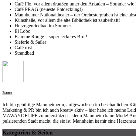
Café Flo, vor allem draußen unter den Arkaden – Sommer wie W
Café PRAG (neueste Entdeckung!)
Mannheimer Nationaltheater – der Orchestergraben ist eine abs
Kunsthalle, vor allem die alte Bibliothek ist zauberhaft!
Herzogenriedbad im Sommer
El Lobo
Flamme Rouge – super leckeres Brot!
Sieferle & Sailer
Café rost
Strandbad
Bianca
Ich bin gebürtige Mannheimerin, aufgewachsen im beschaulichen Käfer
Marketing & PR bin ich auch kreativ aktiv – hier habe ich meine Leid
MAWAYOFLIFE zu unterstützen – denn Mannheim kann Mode! Ansonsten
pulsierenden Stadt macht, die sie ist. Mannheim ist mir eine Herze
Kategorien & Seiten