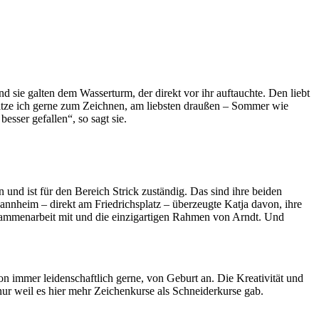
sie galten dem Wasserturm, der direkt vor ihr auftauchte. Den liebt
a sitze ich gerne zum Zeichnen, am liebsten draußen – Sommer wie
esser gefallen“, so sagt sie.
rin und ist für den Bereich Strick zuständig. Das sind ihre beiden
Mannheim – direkt am Friedrichsplatz – überzeugte Katja davon, ihre
usammenarbeit mit und die einzigartigen Rahmen von Arndt. Und
hon immer leidenschaftlich gerne, von Geburt an. Die Kreativität und
r nur weil es hier mehr Zeichenkurse als Schneiderkurse gab.