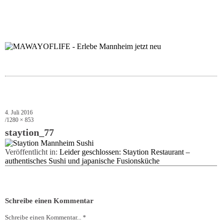
folgt uns auf bloglov
zur facebook se
zur inst
uns
4. Juli 2016
1280 × 853
staytion_77
Veröffentlicht in:
Leider geschlossen: Staytion Restaurant –
authentisches Sushi und japanische Fusionsküche
Schreibe einen Kommentar
Schreibe einen Kommentar... *