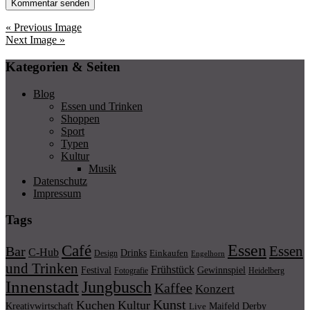
« Previous Image
Next Image »
Kategorien & Seiten
Blog
Essen und Trinken
Shoppen
Sport
Typen
Kultur
Musik
Datenschutz
Impressum
Tags
Essen
Café
Essen
Bar
C-Hub
Drinks
Einkaufen
Design
Engelhorn
und Trinken
Frühstück
Festival
Gewinnspiel
Fotografie
Heidelberg
Innenstadt
Jungbusch
Kaffee
Konzert
Kunst
Kuchen
Kultur
Kreativwirtschaft
Maifeld Derby
Live