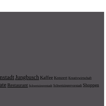
nstadt
Jungbusch
Kaffee
Konzert
Kreativwirtschaft
ate
Restaurant
Shoppen
Schwetzingervorstadt
Schwetzingerstadt