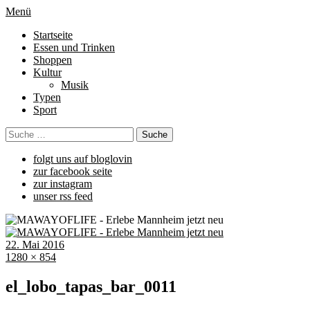
Menü
Startseite
Essen und Trinken
Shoppen
Kultur
Musik
Typen
Sport
folgt uns auf bloglovin
zur facebook seite
zur instagram
unser rss feed
22. Mai 2016
1280 × 854
el_lobo_tapas_bar_0011