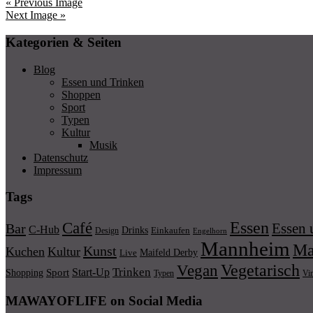
« Previous Image
Next Image »
Kategorien & Seiten
Blog
Essen und Trinken
Shoppen
Sport
Typen
Kultur
Musik
Datenschutz
Impressum
Tags
Essen
Café
Essen 
Bar
C-Hub
Drinks
Einkaufen
Design
Engelhorn
Mannheim
Ma
Kunst
Kuchen
Kultur
Maifeld Derby
Live
Vegetarisch
Vegan
Trinken
Start-Up
Shopping
Sport
Typen
Vi
MAWAYOFLIFE on Social Media