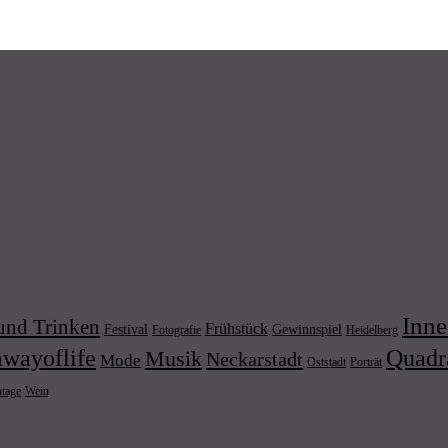
Inne
und Trinken
Frühstück
Festival
Gewinnspiel
Fotografie
Heidelberg
wayoflife
Quadr
Musik
Neckarstadt
Mode
Porträt
Oststadt
Wein
ntage