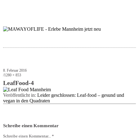
folgt uns auf bloglov
zur facebook se
zur inst
uns
8. Februar 2016
1280 × 853
LeafFood-4
Veröffentlicht in:
Leider geschlossen: Leaf-food – gesund und
vegan in den Quadraten
Schreibe einen Kommentar
Schreibe einen Kommentar... *