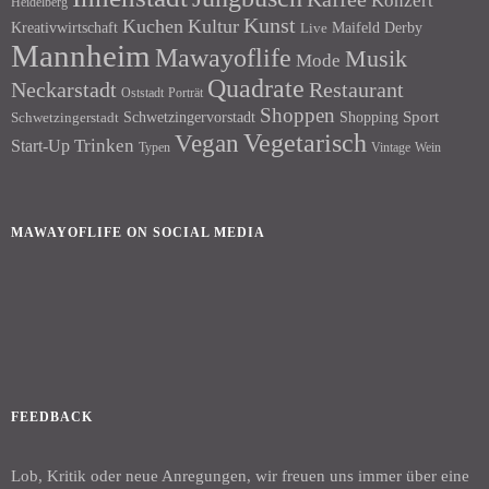
Konzert
Heidelberg
Kunst
Kuchen
Kultur
Kreativwirtschaft
Maifeld Derby
Live
Mannheim
Mawayoflife
Musik
Mode
Quadrate
Neckarstadt
Restaurant
Porträt
Oststadt
Shoppen
Schwetzingervorstadt
Shopping
Sport
Schwetzingerstadt
Vegetarisch
Vegan
Trinken
Start-Up
Typen
Wein
Vintage
MAWAYOFLIFE ON SOCIAL MEDIA
Facebook
Instagram
FEEDBACK
Lob, Kritik oder neue Anregungen, wir freuen uns immer über eine