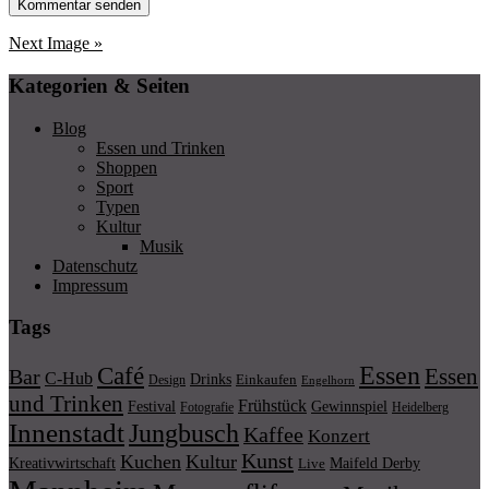
Next Image »
Kategorien & Seiten
Blog
Essen und Trinken
Shoppen
Sport
Typen
Kultur
Musik
Datenschutz
Impressum
Tags
Essen
Café
Essen
Bar
C-Hub
Drinks
Einkaufen
Design
Engelhorn
und Trinken
Frühstück
Festival
Gewinnspiel
Fotografie
Heidelberg
Innenstadt
Jungbusch
Kaffee
Konzert
Kunst
Kuchen
Kultur
Kreativwirtschaft
Maifeld Derby
Live