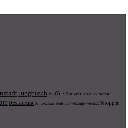
nstadt
Jungbusch
Kaffee
Konzert
Kreativwirtschaft
ate
Restaurant
Shoppen
Schwetzingervorstadt
Schwetzingerstadt