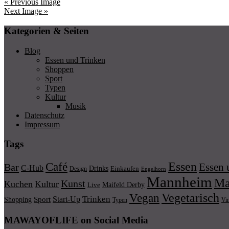
« Previous Image
Next Image »
Kategorien & Seiten
Blog
Essen und Trinken
Shoppen
Sport
Typen
Kultur
Musik
Datenschutz
Impressum
Tags
Essen
Café
Essen 
Bar
C-Hub
Drinks
Einkaufen
Design
Engelhorn
Mannheim
Ma
Kunst
Kuchen
Kultur
Maifeld Derby
Live
Vegetarisch
Vegan
Trinken
Start-Up
Shopping
Sport
Typen
Vi
MAWAYOFLIFE on Social Media