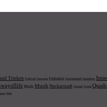
Inne
und Trinken
Frühstück
Festival
Gewinnspiel
Fotografie
Heidelberg
wayoflife
Quadr
Musik
Neckarstadt
Mode
Porträt
Oststadt
Wein
ntage