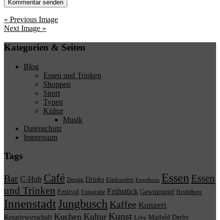
« Previous Image
Next Image »
Kategorien & Seiten
Blog
Essen und Trinken
Shoppen
Sport
Typen
Kultur
Musik
Datenschutz
Impressum
Tags
Essen
Café
Essen
Bar
C-Hub
Drinks
Einkaufen
Design
Engelhorn
und Trinken
Frühstück
Festival
Gewinnspiel
Fotografie
Heidelberg
Innenstadt
Jungbusch
Kaffee
Konzert
Kunst
Kuchen
Kultur
Kreativwirtschaft
Maifeld Derby
Live