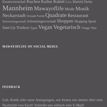
Kunst
Kuchen
Kultur
Kreativwirtschaft
Maifeld Derby
Live
Mannheim
Mawayoflife
Musik
Mode
Quadrate
Neckarstadt
Restaurant
Porträt
Oststadt
Shoppen
Schwetzingervorstadt
Shopping
Sport
Schwetzingerstadt
Vegetarisch
Vegan
Trinken
Start-Up
Typen
Wein
Vintage
MAWAYOFLIFE ON SOCIAL MEDIA
Facebook
Instagram
FEEDBACK
Lob, Kritik oder neue Anregungen, wir freuen uns immer über eine
Nachricht von Euch! Schreibt uns einfach eine E-Mail!