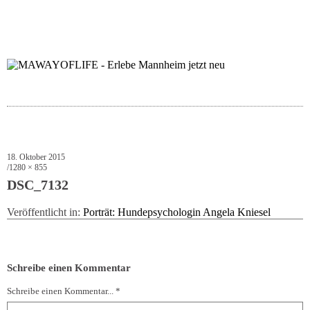
folgt uns auf bloglov
zur facebook se
zur inst
uns
18. Oktober 2015
1280 × 855
DSC_7132
Veröffentlicht in:
Porträt: Hundepsychologin Angela Kniesel
Schreibe einen Kommentar
Schreibe einen Kommentar... *