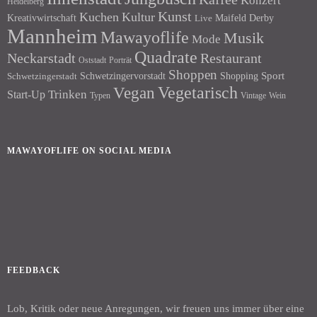
Konzert
Heidelberg
Kunst
Kuchen
Kultur
Kreativwirtschaft
Maifeld Derby
Live
Mannheim
Mawayoflife
Musik
Mode
Quadrate
Neckarstadt
Restaurant
Porträt
Oststadt
Shoppen
Schwetzingervorstadt
Shopping
Sport
Schwetzingerstadt
Vegetarisch
Vegan
Trinken
Start-Up
Typen
Wein
Vintage
MAWAYOFLIFE ON SOCIAL MEDIA
Facebook
Instagram
FEEDBACK
Lob, Kritik oder neue Anregungen, wir freuen uns immer über eine