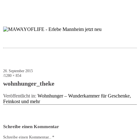
folgt uns auf bloglov
zur facebook se
zur inst
uns
26. September 2015
1280 × 854
wohnhunger_theke
Veröffentlicht in:
Wohnhunger – Wunderkammer für Geschenke,
Feinkost und mehr
Schreibe einen Kommentar
Schreibe einen Kommentar... *