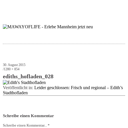
folgt uns auf bloglov
zur facebook se
zur inst
uns
30. August 2015
1280 × 854
ediths_hofladen_028
Veröffentlicht in:
Leider geschlossen: Frisch und regional – Edith’s
Stadthofladen
Schreibe einen Kommentar
Schreibe einen Kommentar... *