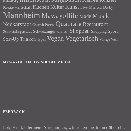
Konzert
Heidelberg
Kunst
Kuchen
Kultur
Kreativwirtschaft
Maifeld Derby
Live
Mannheim
Mawayoflife
Musik
Mode
Quadrate
Neckarstadt
Restaurant
Porträt
Oststadt
Shoppen
Schwetzingervorstadt
Shopping
Sport
Schwetzingerstadt
Vegetarisch
Vegan
Trinken
Start-Up
Typen
Wein
Vintage
MAWAYOFLIFE ON SOCIAL MEDIA
Facebook
Instagram
FEEDBACK
Lob, Kritik oder neue Anregungen, wir freuen uns immer über eine