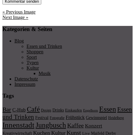
« Previous Image
Next Image »
Kategorien & Seiten
Blog
Essen und Trinken
Shoppen
Sport
Typen
Kultur
Musik
Datenschutz
Impressum
Tags
Essen
Café
Essen
Bar
C-Hub
Drinks
Einkaufen
Design
Engelhorn
und Trinken
Frühstück
Festival
Gewinnspiel
Fotografie
Heidelberg
Innenstadt
Jungbusch
Kaffee
Konzert
Kunst
Kuchen
Kultur
Kreativwirtschaft
Maifeld Derby
Live