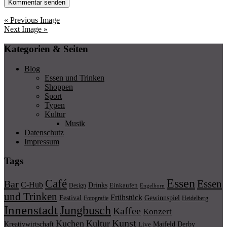
« Previous Image
Next Image »
Kategorien & Seiten
Blog
Essen und Trinken
Shoppen
Sport
Typen
Kultur
Musik
Datenschutz
Impressum
Tags
Essen
Café
Essen
Bar
C-Hub
Drinks
Einkaufen
Design
Engelhorn
und Trinken
Frühstück
Festival
Gewinnspiel
Fotografie
Heidelberg
Innenstadt
Jungbusch
Kaffee
Konzert
Kunst
Kuchen
Kultur
Kreativwirtschaft
Maifeld Derby
Live