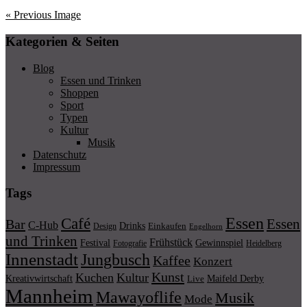
« Previous Image
Kategorien & Seiten
Blog
Essen und Trinken
Shoppen
Sport
Typen
Kultur
Musik
Datenschutz
Impressum
Tags
Essen
Café
Essen
Bar
C-Hub
Drinks
Einkaufen
Design
Engelhorn
und Trinken
Frühstück
Festival
Gewinnspiel
Fotografie
Heidelberg
Innenstadt
Jungbusch
Kaffee
Konzert
Kunst
Kuchen
Kultur
Kreativwirtschaft
Maifeld Derby
Live
Mannheim
Mawayoflife
Musik
Mode