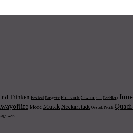
Inne
und Trinken
Frühstück
Festival
Gewinnspiel
Fotografie
Heidelberg
wayoflife
Quadr
Musik
Neckarstadt
Mode
Porträt
Oststadt
Wein
ntage