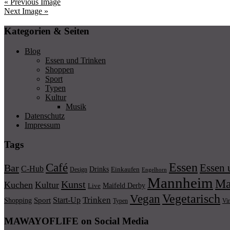
« Previous Image
Next Image »
Kategorien & Seiten
Blog
Essen und Trinken
Shoppen
Sport
Typen
Kultur
Musik
Datenschutz
Impressum
Tags
Essen
Café
Essen 
Bar
C-Hub
Drinks
Einkaufen
Design
Engelhorn
Mannheim
Ma
Kunst
Kuchen
Kultur
Maifeld Derby
Live
Vegetarisch
Vegan
Trinken
Start-Up
Shopping
Sport
Typen
Vi
MAWAYOFLIFE on Social Media