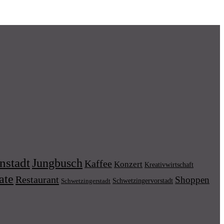
nstadt
Jungbusch
Kaffee
Konzert
Kreativwirtschaft
ate
Restaurant
Shoppen
Schwetzingervorstadt
Schwetzingerstadt