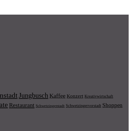
nstadt
Jungbusch
Kaffee
Konzert
Kreativwirtschaft
ate
Restaurant
Shoppen
Schwetzingervorstadt
Schwetzingerstadt