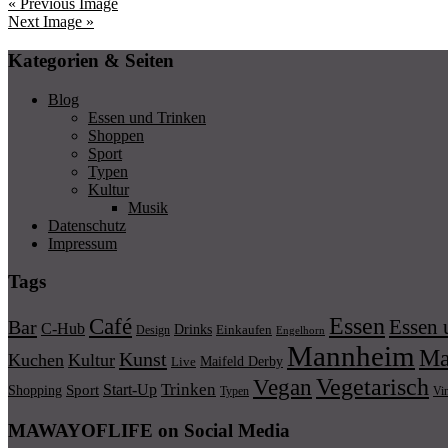
« Previous Image
Next Image »
Kategorien & Seiten
Blog
Essen und Trinken
Shoppen
Sport
Typen
Kultur
Musik
Datenschutz
Impressum
Tags
Essen
Café
Essen 
Bar
C-Hub
Drinks
Einkaufen
Design
Engelhorn
Mannheim
Ma
Kunst
Kuchen
Kultur
Maifeld Derby
Live
Vegetarisch
Vegan
Trinken
Start-Up
Shopping
Sport
Typen
Vi
MAWAYOFLIFE on Social Media