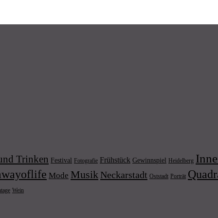
Inne
und Trinken
Frühstück
Festival
Gewinnspiel
Fotografie
Heidelberg
wayoflife
Quadr
Musik
Neckarstadt
Mode
Porträt
Oststadt
Wein
ntage