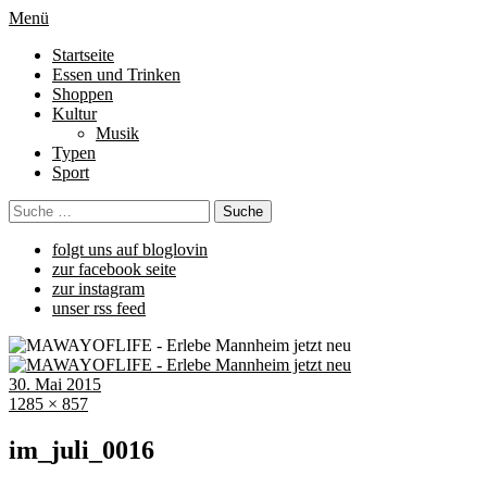
Menü
Startseite
Essen und Trinken
Shoppen
Kultur
Musik
Typen
Sport
folgt uns auf bloglovin
zur facebook seite
zur instagram
unser rss feed
30. Mai 2015
1285 × 857
im_juli_0016