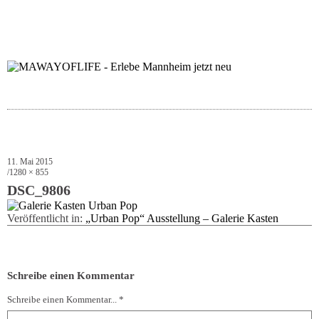
folgt uns auf bloglov
zur facebook se
zur inst
uns
11. Mai 2015
1280 × 855
DSC_9806
Veröffentlicht in:
„Urban Pop“ Ausstellung – Galerie Kasten
Schreibe einen Kommentar
Schreibe einen Kommentar... *