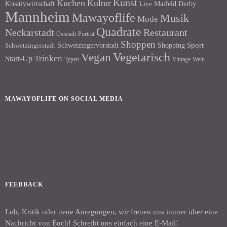
Kunst
Kuchen
Kultur
Kreativwirtschaft
Maifeld Derby
Live
Mannheim
Mawayoflife
Musik
Mode
Quadrate
Neckarstadt
Restaurant
Porträt
Oststadt
Shoppen
Schwetzingervorstadt
Shopping
Sport
Schwetzingerstadt
Vegetarisch
Vegan
Trinken
Start-Up
Typen
Wein
Vintage
MAWAYOFLIFE ON SOCIAL MEDIA
Facebook
Instagram
FEEDBACK
Lob, Kritik oder neue Anregungen, wir freuen uns immer über eine
Nachricht von Euch! Schreibt uns einfach eine E-Mail!