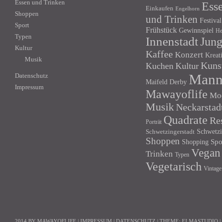
Essen und Trinken
Ess
Einkaufen
Engelhorn
Shoppen
und Trinken
Festival
Sport
Frühstück
Gewinnspiel
He
Typen
Innenstadt
Jun
Kultur
Kaffee
Konzert
Kreat
Musik
Kuns
Kuchen
Kultur
Mann
Datenschutz
Maifeld Derby
Impressum
Mawayoflife
Mo
Musik
Neckarstad
Quadrate
Re
Porträt
Schwetzi
Schwetzingerstadt
Shoppen
Shopping
Spo
Vegan
Trinken
Typen
Vegetarisch
Vintage
2014 BY MAWAYOFLIFE
|
IMPRESSUM
|
DATENSCHUTZ
|
THEME:
ELMASTUDIO
|