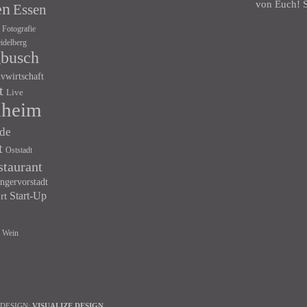
von Euch! S
en
Essen
Fotografie
idelberg
gbusch
ivwirtschaft
t
Live
heim
de
t
Oststadt
staurant
ngervorstadt
Start-Up
rt
Wein
 DESIGN:
VISUALIZE DESIGN