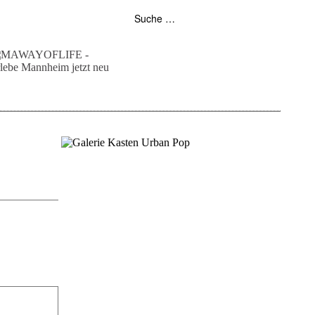
folgt uns auf bloglovin
zur facebook seite
zur instagram
unser rss feed