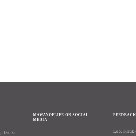
MAWAYOFLIFE ON SOCIAL
FEEDBAC
MEDIA
Lob, Kritik
Drinks
gn
Facebook
Instagram