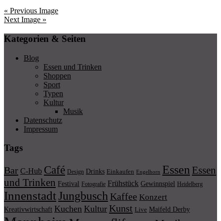
« Previous Image
Next Image »
Kategorien & Seiten
Blog
Essen und Trinken
Shoppen
Sport
Typen
Kultur
Musik
Datenschutz
Impressum
Tags
Essen
Café
Essen
Bar
C-Hub
Drinks
Einkaufen
Design
Engelhorn
und Trinken
Frühstück
Festival
Gewinnspiel
Fotografie
Heidelberg
Innenstadt
Jungbusch
Kaffee
Konzert
Kunst
Kuchen
Kultur
Kreativwirtschaft
Maifeld Derby
Live