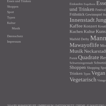
Essen und Trinken
Ess
Einkaufen
Engelhorn
Shoppen
und Trinken
Festival
Sport
Frühstück
Gewinnspiel
He
Typen
Innenstadt
Jun
Kultur
Kaffee
Konzert
Kreat
Musik
Kuns
Kuchen
Kultur
Mann
Datenschutz
Maifeld Derby
Impressum
Mawayoflife
Mo
Musik
Neckarstad
Quadrate
Re
Porträt
Schwetzi
Schwetzingerstadt
Shoppen
Shopping
Spo
Vegan
Trinken
Typen
Vegetarisch
Vintage
2014 BY MAWAYOFLIFE
|
IMPRESSUM
|
DATENSCHUTZ
|
THEME:
ELMASTUDIO
|