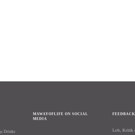
MAWAYOFLIFE ON SOCIAL
FEEDBAC
MEDIA
Lob, Kritik
Drinks
gn
Facebook
Instagram