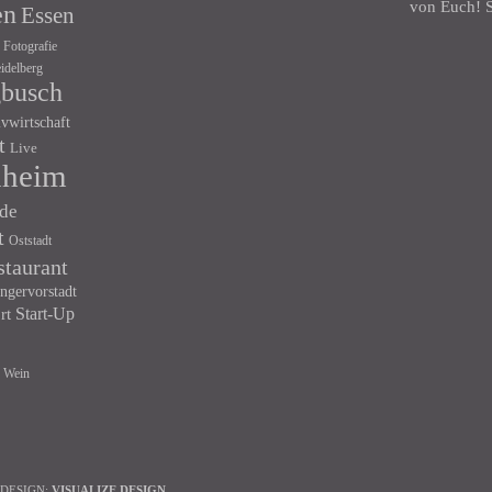
von Euch! S
en
Essen
Fotografie
idelberg
gbusch
ivwirtschaft
t
Live
heim
de
t
Oststadt
staurant
ngervorstadt
Start-Up
rt
Wein
 DESIGN:
VISUALIZE DESIGN