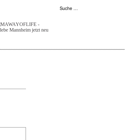
folgt uns auf bloglovin
zur facebook seite
zur instagram
unser rss feed