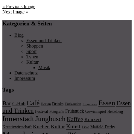
« Previous Image
Next Image »
Kategorien & Seiten
Blog
Essen und Trinken
Shoppen
Sport
Typen
Kultur
Musik
Datenschutz
Impressum
Tags
Essen
Café
Essen
Bar
C-Hub
Drinks
Einkaufen
Design
Engelhorn
und Trinken
Frühstück
Festival
Gewinnspiel
Fotografie
Heidelberg
Innenstadt
Jungbusch
Kaffee
Konzert
Kunst
Kuchen
Kultur
Kreativwirtschaft
Maifeld Derby
Live