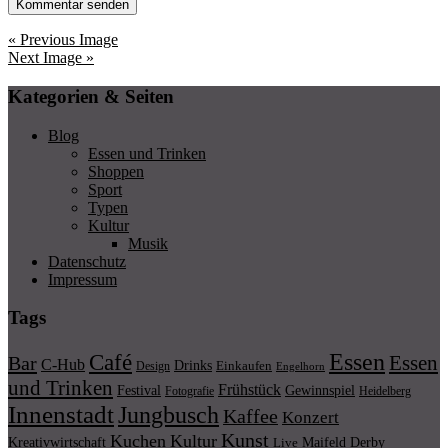
« Previous Image
Next Image »
Kategorien & Seiten
Blog
Essen und Trinken
Shoppen
Sport
Typen
Kultur
Musik
Datenschutz
Impressum
Tags
Essen
Café
Essen
Bar
C-Hub
Drinks
Einkaufen
Design
Engelhorn
und Trinken
Frühstück
Festival
Gewinnspiel
Fotografie
Heidelberg
Innenstadt
Jungbusch
Kaffee
Konzert
Kunst
Kuchen
Kultur
Kreativwirtschaft
Maifeld Derby
Live