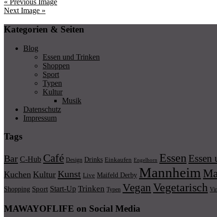
« Previous Image
Next Image »
Kategorien & Seiten
Blog
Essen und Trinken
Shoppen
Sport
Typen
Kultur
Musik
Datenschutz
Impressum
Tags
Essen
Café
Essen 
Bar
C-Hub
Drinks
Einkaufen
Design
Engelhorn
Mannheim
Ma
Kunst
Kuchen
Kultur
Maifeld Derby
Live
Vegetarisch
Vegan
Trinken
Start-Up
Shopping
Sport
Typen
Vi
MAWAYOFLIFE on Social Media