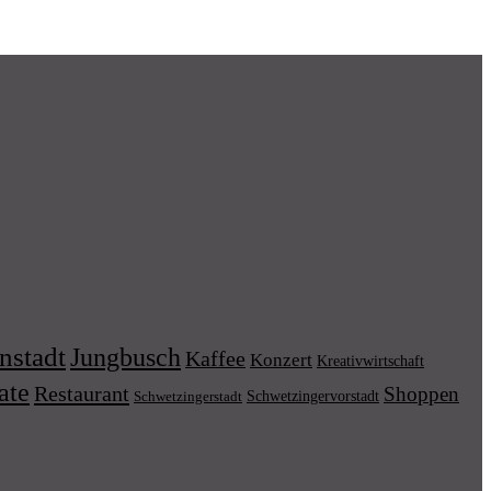
nstadt
Jungbusch
Kaffee
Konzert
Kreativwirtschaft
ate
Restaurant
Shoppen
Schwetzingervorstadt
Schwetzingerstadt