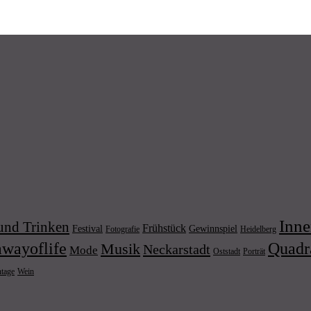
Inne
und Trinken
Frühstück
Festival
Gewinnspiel
Fotografie
Heidelberg
wayoflife
Quadr
Musik
Neckarstadt
Mode
Porträt
Oststadt
Wein
ntage