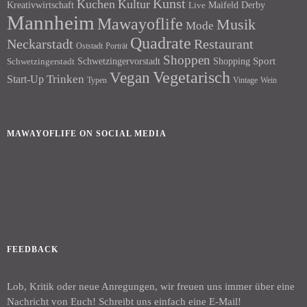
Kunst
Kuchen
Kultur
Kreativwirtschaft
Maifeld Derby
Live
Mannheim
Mawayoflife
Musik
Mode
Quadrate
Neckarstadt
Restaurant
Porträt
Oststadt
Shoppen
Schwetzingervorstadt
Shopping
Sport
Schwetzingerstadt
Vegetarisch
Vegan
Trinken
Start-Up
Typen
Wein
Vintage
MAWAYOFLIFE ON SOCIAL MEDIA
Facebook
Instagram
FEEDBACK
Lob, Kritik oder neue Anregungen, wir freuen uns immer über eine
Nachricht von Euch! Schreibt uns einfach eine E-Mail!