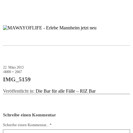
folgt uns auf bloglov
zur facebook se
zur inst
uns
22. März 2015
4000 × 2667
IMG_5159
Veröffentlicht in:
Die Bar für alle Fälle – RIZ Bar
Schreibe einen Kommentar
Schreibe einen Kommentar... *