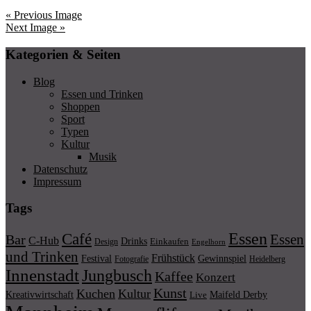
« Previous Image
Next Image »
Kategorien & Seiten
Blog
Essen und Trinken
Shoppen
Sport
Typen
Kultur
Musik
Datenschutz
Impressum
Tags
Essen
Café
Essen
Bar
C-Hub
Drinks
Einkaufen
Design
Engelhorn
und Trinken
Frühstück
Festival
Gewinnspiel
Fotografie
Heidelberg
Innenstadt
Jungbusch
Kaffee
Konzert
Kunst
Kuchen
Kultur
Kreativwirtschaft
Maifeld Derby
Live