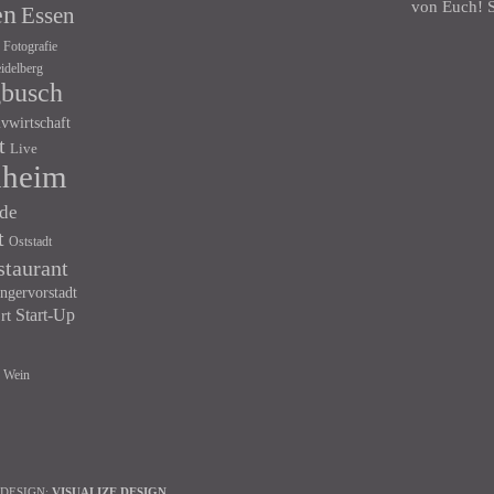
von Euch! S
en
Essen
Fotografie
idelberg
gbusch
ivwirtschaft
t
Live
heim
de
t
Oststadt
staurant
ngervorstadt
Start-Up
rt
Wein
 DESIGN:
VISUALIZE DESIGN