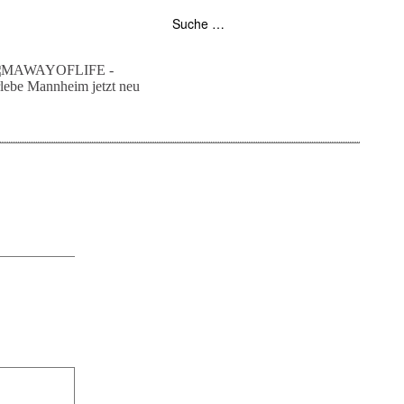
folgt uns auf bloglovin
zur facebook seite
zur instagram
unser rss feed