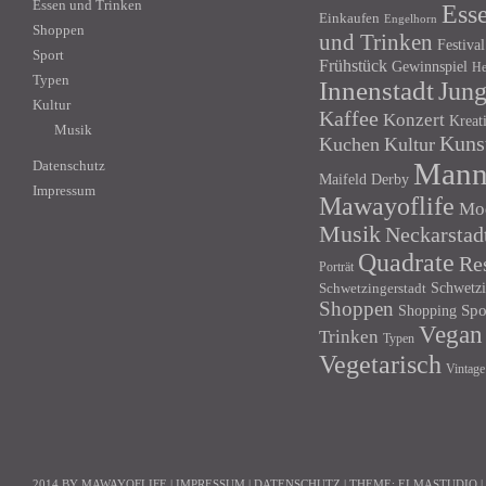
Essen und Trinken
Ess
Einkaufen
Engelhorn
Shoppen
und Trinken
Festival
Sport
Frühstück
Gewinnspiel
He
Typen
Innenstadt
Jun
Kultur
Kaffee
Konzert
Kreat
Musik
Kuns
Kuchen
Kultur
Mann
Datenschutz
Maifeld Derby
Impressum
Mawayoflife
Mo
Musik
Neckarstad
Quadrate
Re
Porträt
Schwetzi
Schwetzingerstadt
Shoppen
Shopping
Spo
Vegan
Trinken
Typen
Vegetarisch
Vintage
2014 BY MAWAYOFLIFE
|
IMPRESSUM
|
DATENSCHUTZ
|
THEME:
ELMASTUDIO
|