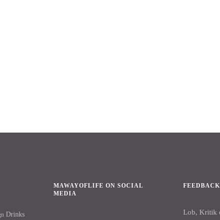
MAWAYOFLIFE ON SOCIAL
FEEDBAC
MEDIA
Lob, Kritik
Drinks
gn
Facebook
Instagram