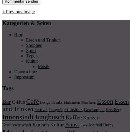
« Previous Image
Kategorien & Seiten
Blog
Essen und Trinken
Shoppen
Sport
Typen
Kultur
Musik
Datenschutz
Impressum
Tags
Essen
Café
Essen
Bar
C-Hub
Drinks
Einkaufen
Design
Engelhorn
und Trinken
Frühstück
Festival
Gewinnspiel
Fotografie
Heidelberg
Innenstadt
Jungbusch
Kaffee
Konzert
Kunst
Kuchen
Kultur
Kreativwirtschaft
Maifeld Derby
Live