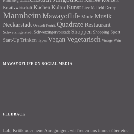
Konzert
Heidelberg
Kunst
Kuchen
Kultur
Kreativwirtschaft
Maifeld Derby
Live
Mannheim
Mawayoflife
Musik
Mode
Quadrate
Neckarstadt
Restaurant
Porträt
Oststadt
Shoppen
Schwetzingervorstadt
Shopping
Sport
Schwetzingerstadt
Vegetarisch
Vegan
Trinken
Start-Up
Typen
Wein
Vintage
MAWAYOFLIFE ON SOCIAL MEDIA
Facebook
Instagram
FEEDBACK
Lob, Kritik oder neue Anregungen, wir freuen uns immer über eine