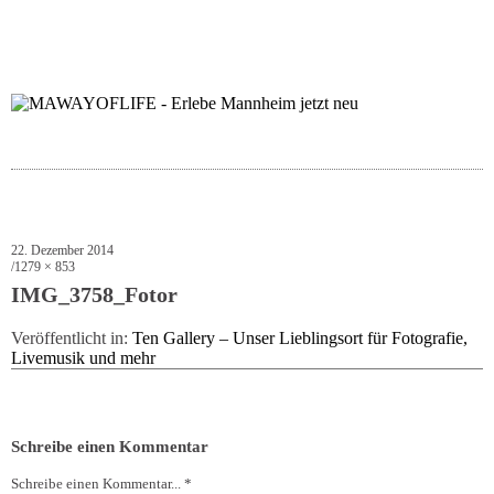
folgt uns auf bloglov
zur facebook se
zur inst
uns
22. Dezember 2014
1279 × 853
IMG_3758_Fotor
Veröffentlicht in:
Ten Gallery – Unser Lieblingsort für Fotografie,
Livemusik und mehr
Schreibe einen Kommentar
Schreibe einen Kommentar... *