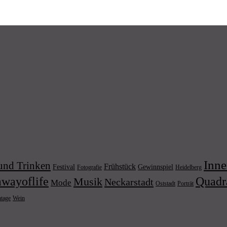
Inne
und Trinken
Frühstück
Festival
Gewinnspiel
Fotografie
Heidelberg
wayoflife
Quadr
Musik
Neckarstadt
Mode
Porträt
Oststadt
Wein
ntage