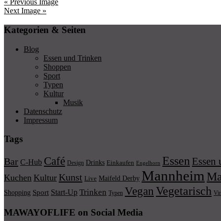
« Previous Image
Next Image »
Kategorien & Seiten
Blog
Essen und Trinken
Shoppen
Sport
Typen
Kultur
Musik
Datenschutz
Impressum
Tags
Essen
Café
Essen 
Bar
C-Hub
Drinks
Einkaufen
Design
Engelhorn
Mannheim
Ma
Kunst
Kuchen
Kultur
Maifeld Derby
Live
Vegetarisch
Vegan
Trinken
Start-Up
Shopping
Sport
Typen
Vi
MAWAYOFLIFE on Social Media