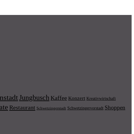
nstadt
Jungbusch
Kaffee
Konzert
Kreativwirtschaft
ate
Restaurant
Shoppen
Schwetzingervorstadt
Schwetzingerstadt