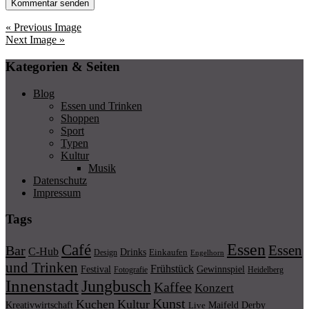
« Previous Image
Next Image »
Kategorien & Seiten
Blog
Essen und Trinken
Shoppen
Sport
Typen
Kultur
Musik
Datenschutz
Impressum
Tags
Essen
Café
Essen
Bar
C-Hub
Drinks
Einkaufen
Design
Engelhorn
und Trinken
Frühstück
Festival
Gewinnspiel
Fotografie
Heidelberg
Innenstadt
Jungbusch
Kaffee
Konzert
Kunst
Kuchen
Kultur
Kreativwirtschaft
Maifeld Derby
Live