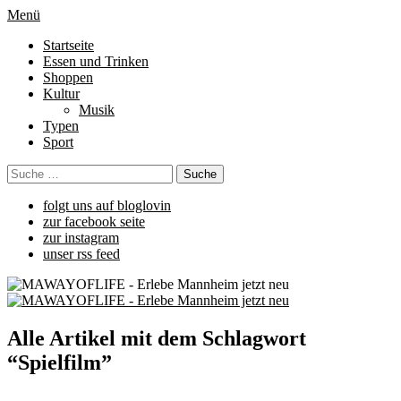
Menü
Startseite
Essen und Trinken
Shoppen
Kultur
Musik
Typen
Sport
folgt uns auf bloglovin
zur facebook seite
zur instagram
unser rss feed
Alle Artikel mit dem Schlagwort
“
Spielfilm
”