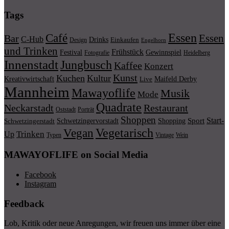
Tags
Essen
Café
Essen
Bar
C-Hub
Drinks
Einkaufen
Design
Engelhorn
und Trinken
Frühstück
Festival
Gewinnspiel
Fotografie
Heidelberg
Innenstadt
Jungbusch
Kaffee
Konzert
Kunst
Kuchen
Kultur
Kreativwirtschaft
Maifeld Derby
Live
Mannheim
Mawayoflife
Musik
Mode
Quadrate
Neckarstadt
Restaurant
Porträt
Oststadt
Shoppen
Start-
Schwetzingervorstadt
Shopping
Sport
Schwetzingerstadt
Vegetarisch
Vegan
Trinken
Up
Typen
Wein
Vintage
MAWAYOFLIFE on Social Media
Facebook
Instagram
Feedback
Lob, Kritik oder neue Anregungen, wir freuen uns immer über eine