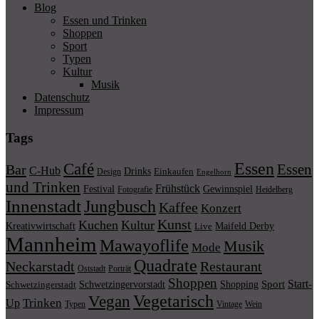
Blog
Essen und Trinken
Shoppen
Sport
Typen
Kultur
Musik
Datenschutz
Impressum
Tags
Essen
Café
Essen
Bar
C-Hub
Drinks
Einkaufen
Design
Engelhorn
und Trinken
Frühstück
Festival
Gewinnspiel
Fotografie
Heidelberg
Innenstadt
Jungbusch
Kaffee
Konzert
Kunst
Kuchen
Kultur
Kreativwirtschaft
Maifeld Derby
Live
Mannheim
Mawayoflife
Musik
Mode
Quadrate
Neckarstadt
Restaurant
Porträt
Oststadt
Shoppen
Start-
Schwetzingervorstadt
Shopping
Sport
Schwetzingerstadt
Vegetarisch
Vegan
Trinken
Up
Typen
Wein
Vintage